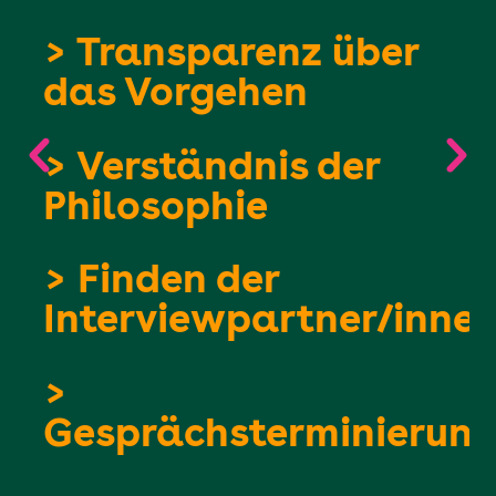
> Systemisch-
narrative-Interviews
> Muster erkennen
> Organisation
verstehen
> Erste Reflexion
nen
ung