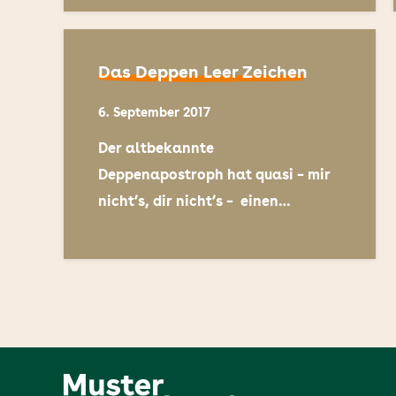
Das Deppen Leer Zeichen
6. September 2017
Der altbekannte
Deppenapostroph hat quasi – mir
nicht’s, dir nicht’s – einen…