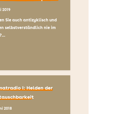
i 2019
en Sie auch antizyklisch und
en selbstverständlich nie im
u?…
matradio I: Helden der
tauschbarkeit
uni 2018