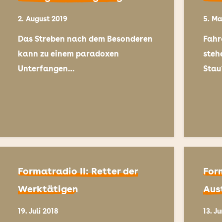
2. August 2019
5. Ma
Das Streben nach dem Besonderen
Fahr
kann zu einem paradoxen
steh
Unterfangen…
Sta
Formatradio II: Retter der
For
Werktätigen
Aus
19. Juli 2018
13. J