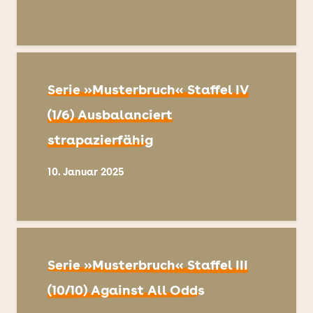
Serie »Musterbruch« Staffel IV
(1/6) Ausbalanciert
strapazierfähig
10. Januar 2025
Serie »Musterbruch« Staffel III
(10/10) Against All Odds